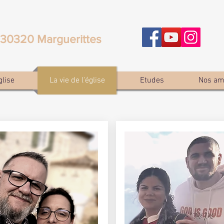
e 30320 Marguerittes
glise
La vie de l'église
Etudes
Nos am