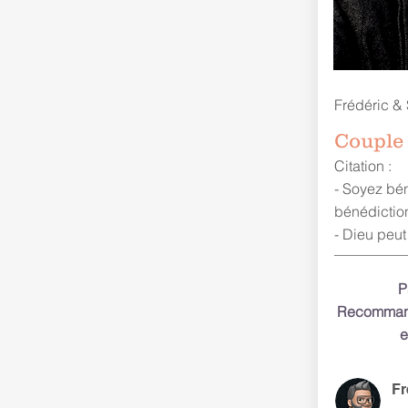
Frédéric 
Couple 
Citation :
- Soyez bén
bénédictio
- Dieu peut
P
Recommande
e
Fr