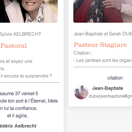
Jean-Baptiste et Sarah D
& Sylvie AELBRECHT
Pasteur Stagiare
Pastoral
Citation :
- Les jambes sont les organe
is et soyez une
ns.
 il encore te
surprendre
?
citation
Jean-Baptiste
saume 37 verset 5
dubarjeanbaptiste@g
 ton sort à l'Éternel, Mets
n lui ta confiance,
et il agira.
édéric Aelbrecht