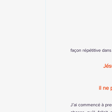
façon répétitive dans
Jésu
il ne
J’ai commencé à prend