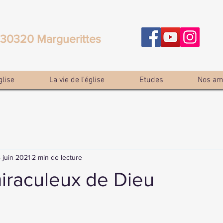
e 30320 Marguerittes
glise
La vie de l'église
Etudes
Nos am
4 juin 2021
2 min de lecture
iraculeux de Dieu