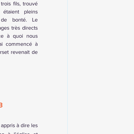
ois fils, trouvé 
taient pleins 
 de bonté. Le 
ges très directs 
ce à quoi nous 
j’ai commencé à 
et revenait de 
3
ppris à dire les 