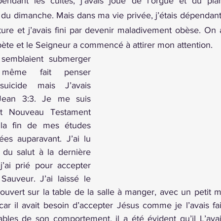
 pendant les cultes, j’avais joué de l’orgue et du pian
e du dimanche. Mais dans ma vie privée, j’étais dépendante
ture et j’avais fini par devenir maladivement obèse. On a
bète et le Seigneur a commencé à attirer mon attention.
semblaient submerger 
ême fait penser 
uicide mais J’avais 
 Jean 3:3. Je me suis 
t Nouveau Testament 
 la fin de mes études 
ées auparavant. J’ai lu 
 du salut à la dernière 
j’ai prié pour accepter 
uveur. J’ai laissé le 
vert sur la table de la salle à manger, avec un petit 
ar il avait besoin d’accepter Jésus comme je l’avais fai
les de son comportement, il a été évident qu’il L’avait