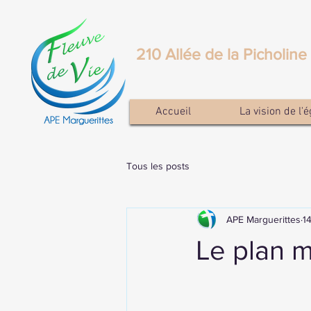
210 Allée de la Picholin
Accueil
La vision de l'é
Tous les posts
APE Marguerittes
1
Le plan m