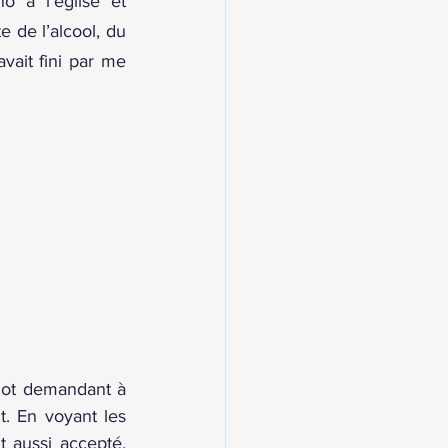
o à l’église et 
 de l’alcool, du 
vait fini par me 
mot demandant à 
t. En voyant les 
 aussi accepté, 